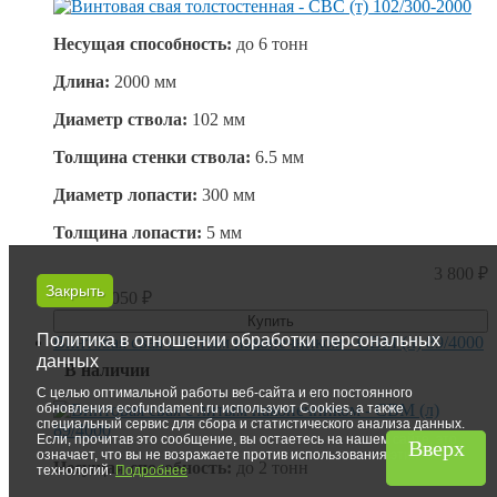
Несущая способность:
до
6 тонн
Длина:
2000 мм
Диаметр ствола:
102 мм
Толщина стенки ствола:
6.5 мм
Диаметр лопасти:
300 мм
Толщина лопасти:
5 мм
3 800
₽
Закрыть
Цена
3 050
₽
Купить
Политика в отношении обработки персональных
Винтовая свая с литым наконечником - СВМ (л) 89/4000
данных
В наличии
С целью оптимальной работы веб-сайта и его постоянного
обновления ecofundament.ru используют Cookies, а также
специальный сервис для сбора и статистического анализа данных.
Если, прочитав это сообщение, вы остаетесь на нашем сайте, это
Вверх
Вверх
означает, что вы не возражаете против использования этих
Несущая способность:
до
2 тонн
технологий.
Подробнее