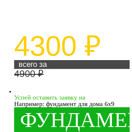
наконечником
из толстостенной 6,5 мм
трубы
4300 ₽
всего за
4900 ₽
Успей оставить заявку на
Например: фундамент для дома 6x9
ФУНДАМЕ