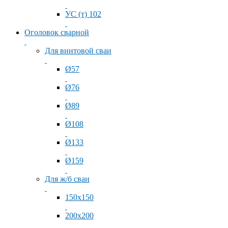
УС (т) 102
Оголовок сварной
Для винтовой сваи
Ø57
Ø76
Ø89
Ø108
Ø133
Ø159
Для ж/б сваи
150x150
200x200