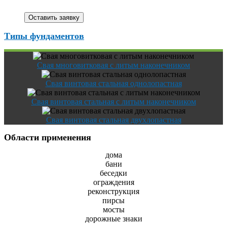
Типы фундаментов
Свая многовитковая с литым наконечником
Свая винтовая стальная однолопастная
Свая винтовая стальная с литым наконечником
Свая винтовая стальная двухлопастная
Области применения
дома
бани
беседки
ограждения
реконструкция
пирсы
мосты
дорожные знаки