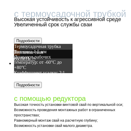
ВИНТОВАЯ СВАЯ
с термоусадочной трубкой
Высокая устойчивость к агрессивной среде
Увеличенный срок службы сваи
Термоусадочная трубка
Толщина 4-5 мм
Винтовая свая
Диапазон рабочих
Купить >
температур: от -60°C до
+80°C
Коэффициент усадки: 2:1
Механизированный монтаж
с помощью редуктора
Высокая точность установки винтовой свай по вертикальной оси;
Возможность проведения монтажных работ в ограниченных
пространствах;
Равномерный монтаж свай на расчетную глубину;
Возможность установки свай малого диаметра.