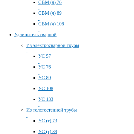
СВМ (л) 76
СВМ (л) 89
СВМ (л) 108
Удлинитель сварной
Из электросварной трубы
УС 57
УС 76
УС 89
УС 108
УС 133
Из толстостенной трубы
УС (т) 73
УС (т) 89