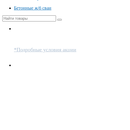
Бетонные ж/б сваи
При заказе комплекта винтовых свай
от 25 штук с установкой
*Подробные условия акции
4700
3700