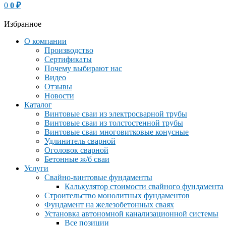
0
0
₽
Избранное
О компании
Производство
Сертификаты
Почему выбирают нас
Видео
Отзывы
Новости
Каталог
Винтовые сваи из электросварной трубы
Винтовые сваи из толстостенной трубы
Винтовые сваи многовитковые конусные
Удлинитель сварной
Оголовок сварной
Бетонные ж/б сваи
Услуги
Свайно-винтовые фундаменты
Калькулятор стоимости свайного фундамента
Строительство монолитных фундаментов
Фундамент на железобетонных сваях
Установка автономной канализационной системы
Все позиции