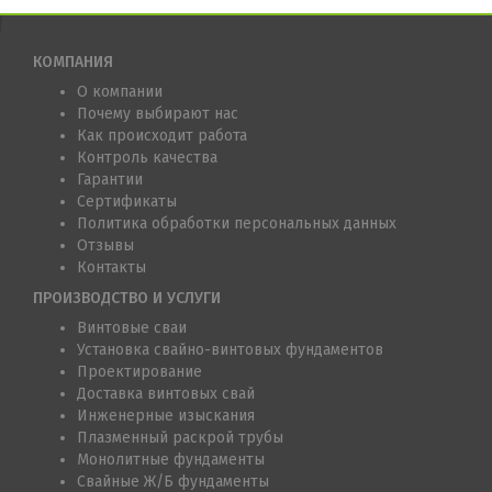
КОМПАНИЯ
О компании
Почему выбирают нас
Как происходит работа
Контроль качества
Гарантии
Сертификаты
Политика обработки персональных данных
Отзывы
Контакты
ПРОИЗВОДСТВО И УСЛУГИ
Винтовые сваи
Установка свайно-винтовых фундаментов
Проектирование
Доставка винтовых свай
Инженерные изыскания
Плазменный раскрой трубы
Монолитные фундаменты
Свайные Ж/Б фундаменты