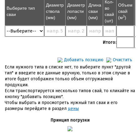
Кол-
Диаметр
Диаметр
Длина
Объем
В
Выберите тип
во
ствола
лопасти
сваи
свай
с
сваи
свай
3
(мм)
(мм)
(мм)
(м
)
(т
(шт)
Итого:
Добавить позицию
Очистить
Если нужного типа в списке нет, то выберите пункт "другой
тип" и введите все данные вручную, только в этом случае в
итоге будет отображен только объем отгружаемой
продукции.
Если транспортируется несколько типов свай, то кликайте на
кнопку "добавить позицию".
Чтобы выбрать и просмотреть нужный тип сваи и его
размеры перейдите в раздел
цены
Принцип погрузки