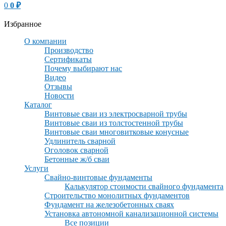
0
0
₽
Избранное
О компании
Производство
Сертификаты
Почему выбирают нас
Видео
Отзывы
Новости
Каталог
Винтовые сваи из электросварной трубы
Винтовые сваи из толстостенной трубы
Винтовые сваи многовитковые конусные
Удлинитель сварной
Оголовок сварной
Бетонные ж/б сваи
Услуги
Свайно-винтовые фундаменты
Калькулятор стоимости свайного фундамента
Строительство монолитных фундаментов
Фундамент на железобетонных сваях
Установка автономной канализационной системы
Все позиции