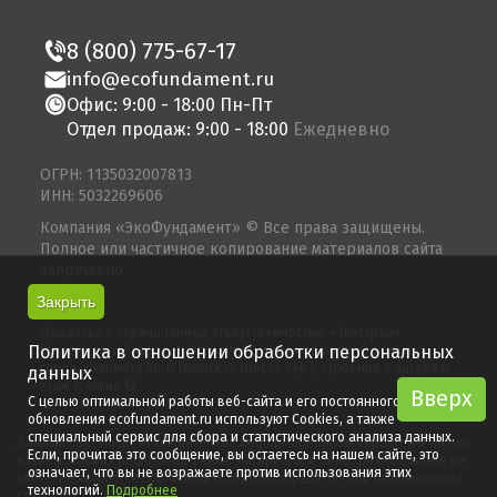
8 (800) 775-67-17
info@ecofundament.ru
Офис: 9:00 - 18:00 Пн-Пт
Отдел продаж: 9:00 - 18:00
Ежедневно
ОГРН: 1135032007813
ИНН: 5032269606
Компания «ЭкоФундамент» © Все права защищены.
Полное или частичное копирование материалов сайта
запрещено.
© 2026
Закрыть
Общество с ограниченной ответственностью «Экострой»
Политика в отношении обработки персональных
Юридический адрес: 143080, Московская область, Одинцово
город, километр 30-Й (Минское Шоссе Тер.), строение 4 литера и,
данных
этаж 3, офис 12
Вверх
Вверх
С целью оптимальной работы веб-сайта и его постоянного
обновления ecofundament.ru используют Cookies, а также
специальный сервис для сбора и статистического анализа данных.
Данный сайт носит исключительно информационный характер и ни при
Если, прочитав это сообщение, вы остаетесь на нашем сайте, это
каких условиях информационные материалы и цены, размещенные на
означает, что вы не возражаете против использования этих
сайте, не являются публичной офертой, определяемой положениями
технологий.
Подробнее
Статьи 437 ГК РФ