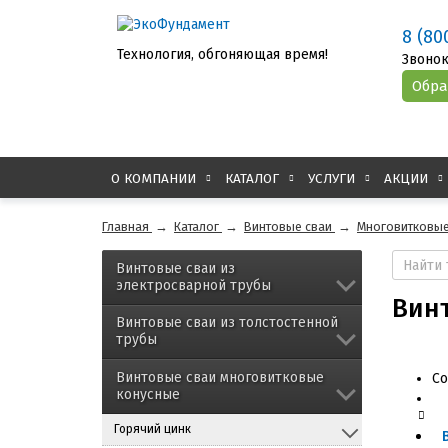
8 (80
Технология, обгоняющая время!
Звонок
О КОМПАНИИ
КАТАЛОГ
УСЛУГИ
АКЦИИ
Главная
→
Каталог
→
Винтовые сваи
→
Многовитковые
Винтовые сваи из
электросварной трубы
Винт
Винтовые сваи из толстостенной
трубы
Винтовые сваи многовитковые
Со
конусные
Горячий цинк