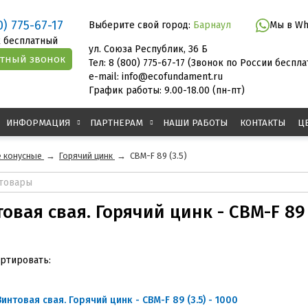
0) 775-67-17
Выберите свой город:
Барнаул
Мы в Wh
 бесплатный
ул. Союза Республик, 36 Б
Тел: 8 (800) 775-67-17 (Звонок по России беспл
e-mail: info@ecofundament.ru
График работы: 9.00-18.00 (пн-пт)
ИНФОРМАЦИЯ
ПАРТНЕРАМ
НАШИ РАБОТЫ
КОНТАКТЫ
Ц
 конусные
→
Горячий цинк
→
СВМ-F 89 (3.5)
овая свая. Горячий цинк - СВМ-F 89 
ртировать:
Винтовая свая. Горячий цинк - СВМ-F 89 (3.5) - 1000