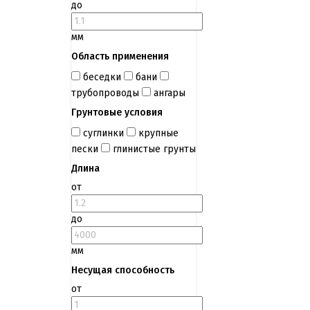
до
мм
Область применения
беседки
бани
трубопроводы
ангары
Грунтовые условия
суглинки
крупные
пески
глинистые грунты
Длина
от
до
мм
Несущая способность
от