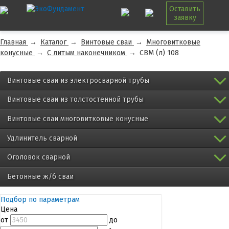
Оставить
заявку
Главная
→
Каталог
→
Винтовые сваи
→
Многовитковые
конусные
→
С литым наконечником
→
СВМ (л) 108
Винтовые сваи из электросварной трубы
Винтовые сваи из толстостенной трубы
Винтовые сваи многовитковые конусные
Удлинитель сварной
Оголовок сварной
Бетонные ж/б сваи
Подбор по параметрам
Цена
от
до