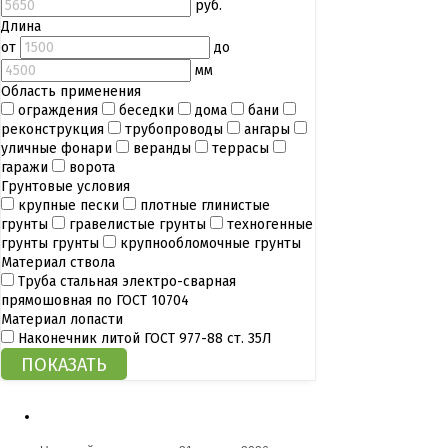
руб.
Длина
от
до
мм
Область применения
ограждения
беседки
дома
бани
реконструкция
трубопроводы
ангары
уличные фонари
веранды
террасы
гаражи
ворота
Грунтовые условия
крупные пески
плотные глинистые
грунты
гравелистые грунты
техногенные
грунты грунты
крупнообломочные грунты
Материал ствола
Труба стальная электро-сварная
прямошовная по ГОСТ 10704
Материал лопасти
Наконечник литой ГОСТ 977-88 ст. 35Л