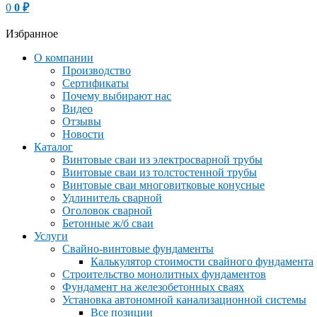
0
0
₽
Избранное
О компании
Производство
Сертификаты
Почему выбирают нас
Видео
Отзывы
Новости
Каталог
Винтовые сваи из электросварной трубы
Винтовые сваи из толстостенной трубы
Винтовые сваи многовитковые конусные
Удлинитель сварной
Оголовок сварной
Бетонные ж/б сваи
Услуги
Свайно-винтовые фундаменты
Калькулятор стоимости свайного фундамента
Строительство монолитных фундаментов
Фундамент на железобетонных сваях
Установка автономной канализационной системы
Все позиции